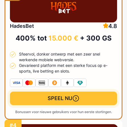
4.8
HadesBet
400% tot
15.000 €
+ 300 GS
Sfeervol, donker ontwerp met een zeer snel
werkende mobiele webversie.
Gevarieerd platform met een sterke focus op e-
sports, live betting en slots.
SPEEL NU
Bonussen voor nieuwe gebruikers voor hun eerste stortingen.
#4