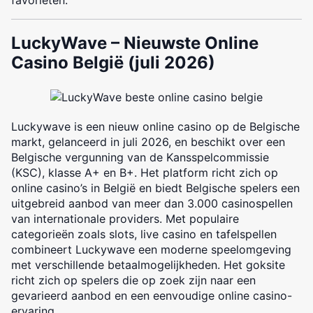
favorieten.
LuckyWave – Nieuwste Online
Casino België (juli 2026)
Luckywave is een nieuw online casino op de Belgische
markt, gelanceerd in juli 2026, en beschikt over een
Belgische vergunning van de Kansspelcommissie
(KSC), klasse A+ en B+. Het platform richt zich op
online casino’s in België en biedt Belgische spelers een
uitgebreid aanbod van meer dan 3.000 casinospellen
van internationale providers. Met populaire
categorieën zoals slots, live casino en tafelspellen
combineert Luckywave een moderne speelomgeving
met verschillende betaalmogelijkheden. Het goksite
richt zich op spelers die op zoek zijn naar een
gevarieerd aanbod en een eenvoudige online casino-
ervaring.