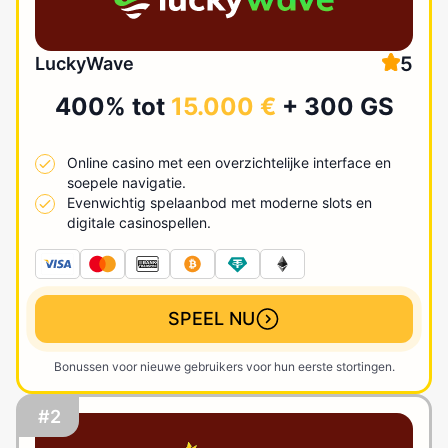
5
LuckyWave
400% tot
15.000 €
+ 300 GS
Online casino met een overzichtelijke interface en
soepele navigatie.
Evenwichtig spelaanbod met moderne slots en
digitale casinospellen.
SPEEL NU
Bonussen voor nieuwe gebruikers voor hun eerste stortingen.
#2