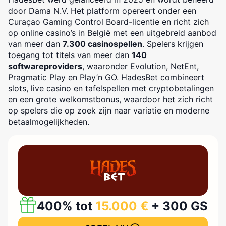
door Dama N.V. Het platform opereert onder een
Curaçao Gaming Control Board-licentie en richt zich
op online casino’s in België met een uitgebreid aanbod
van meer dan
7.300 casinospellen
. Spelers krijgen
toegang tot titels van meer dan
140
softwareproviders
, waaronder Evolution, NetEnt,
Pragmatic Play en Play’n GO. HadesBet combineert
slots, live casino en tafelspellen met cryptobetalingen
en een grote welkomstbonus, waardoor het zich richt
op spelers die op zoek zijn naar variatie en moderne
betaalmogelijkheden.
400% tot
15.000 €
+ 300 GS