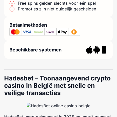
Free spins gelden slechts voor één spel
Promoties zijn niet duidelijk gescheiden
Betaalmethoden
Beschikbare systemen
Hadesbet – Toonaangevend crypto
casino in België met snelle en
veilige transacties
HadesBet werd gelanceerd in 2025 en wordt beheerd