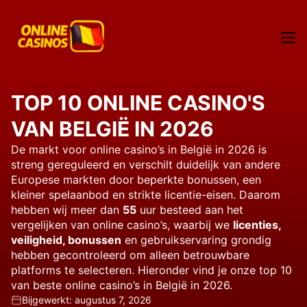
TOP 10 ONLINE CASINO'S
VAN BELGIË IN 2026
De markt voor online casino’s in België in 2026 is
streng gereguleerd en verschilt duidelijk van andere
Europese markten door beperkte bonussen, een
kleiner spelaanbod en strikte licentie-eisen. Daarom
hebben wij meer dan
55
uur besteed aan het
vergelijken van online casino’s, waarbij we
licenties,
veiligheid, bonussen
en gebruikservaring grondig
hebben gecontroleerd om alleen betrouwbare
platforms te selecteren. Hieronder vind je onze top 10
van beste online casino’s in België in 2026.
Bijgewerkt: augustus 7, 2026