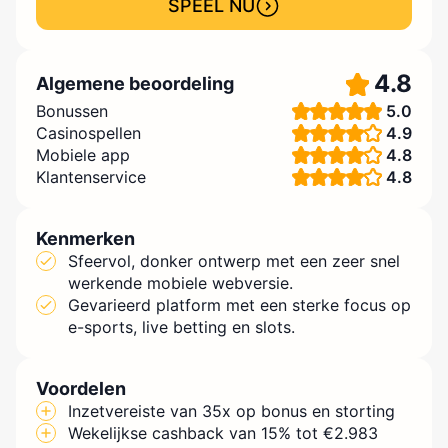
SPEEL NU
4.8
Algemene beoordeling
Bonussen
5.0
Casinospellen
4.9
Mobiele app
4.8
Klantenservice
4.8
Kenmerken
Sfeervol, donker ontwerp met een zeer snel
werkende mobiele webversie.
Gevarieerd platform met een sterke focus op
e-sports, live betting en slots.
Voordelen
Inzetvereiste van 35x op bonus en storting
Wekelijkse cashback van 15% tot €2.983