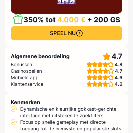
350% tot
4.000 €
+ 200 GS
SPEEL NU
4.7
Algemene beoordeling
Bonussen
4.8
Casinospellen
4.7
Mobiele app
4.6
Klantenservice
4.6
Kenmerken
Dynamische en kleurrijke gokkast-gerichte
interface met uitstekende zoekfilters.
Focus op snelle gameplay met directe
toegang tot de nieuwste en populairste slots.